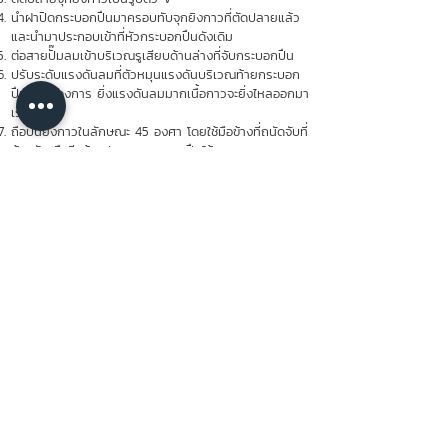
นำฝาปิดกระบอกปืนมาครอบทับจุกยิงกาวที่ตัดปลายแล้ว
และนำมาประกอบเข้าที่หัวกระบอกปืนดังเดิม
ต่อสายปั๊มลมเข้าบริเวณรูเสียบด้านล่างที่จับกระบอกปืน
ปรับระดับแรงดันลมที่ตัวหมุนแรงดันบริเวณท้ายกระบอก
ปืนตามต้องการ ยิ่งแรงดันลมมากเนื้อกาวจะยิ่งไหลออกมา
เร็ว
ถือปืนยิงกาวในลักษณะ 45 องศา โดยใช้มือข้างที่ถนัดจับที่
ด้ามจับ มืออีกข้างประคองกระบอกปืนไว้
ค่อยๆ กดตัวหนีบเพื่อให้เนื้อกาวดันตัวออกมา
เมื่อใช้งานเสร็จแล้วให้นำหลอดกาวออกจากกระบอกปืนทุก
ครั้ง
ภายในกล่องสินค้าบรรจุ
PROTITE ปืนยิงกาวแบบแท่ง รุ่น T-GP-400CN พร้อม
จุกยิงกาวสีขาว
หมวดหมู่ : ปืนยิงกาว
Tag : ปืนยิงกาว, ปืนยิงซิลิโคนหลอดแหนม/ไส้กรอก,
การติดตั้งกระจกรถยนต์, อุปกรณ์ก่อสร้าง