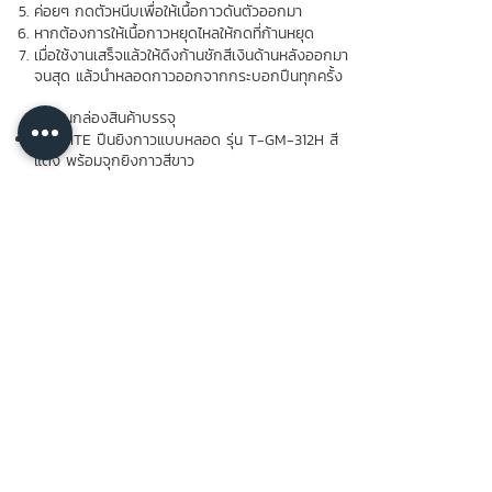
ค่อยๆ กดตัวหนีบเพื่อให้เนื้อกาวดันตัวออกมา
หากต้องการให้เนื้อกาวหยุดไหลให้กดที่ก้านหยุด
เมื่อใช้งานเสร็จแล้วให้ดึงก้านชักสีเงินด้านหลังออกมา
จนสุด แล้วนำหลอดกาวออกจากกระบอกปืนทุกครั้ง
ภายในกล่องสินค้าบรรจุ
PROTITE ปืนยิงกาวแบบหลอด รุ่น T-GM-312H สี
แดง พร้อมจุกยิงกาวสีขาว
หมวดหมู่ : ปืนยิงกาว
Tag : ปืนยิงกาว, การติดตั้งกระจกรถยนต์, อุปกรณ์
ก่อสร้าง