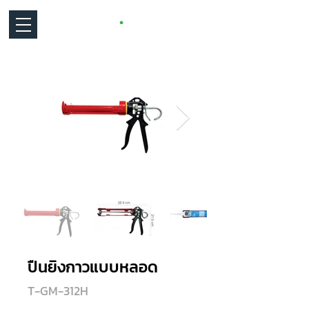
ปืนยิงกาวแบบหลอด
T-GM-312H