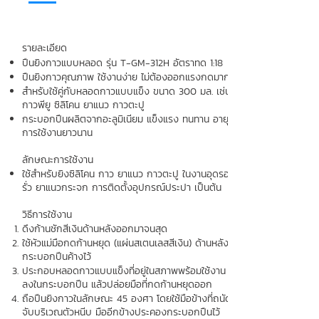
รายละเอียด
ปืนยิงกาวแบบหลอด รุ่น T-GM-312H อัตราทด 1:18
ปืนยิงกาวคุณภาพ ใช้งานง่าย ไม่ต้องออกแรงกดมาก
สำหรับใช้คู่กับหลอดกาวแบบแข็ง ขนาด 300 มล. เช่น
กาวพียู ซิลิโคน ยาแนว กาวตะปู
กระบอกปืนผลิตจากอะลูมิเนียม แข็งแรง ทนทาน อายุ
การใช้งานยาวนาน
ลักษณะการใช้งาน
ใช้สำหรับยิงซิลิโคน กาว ยาแนว กาวตะปู ในงานอุดรอย
รั่ว ยาแนวกระจก การติดตั้งอุปกรณ์ประปา เป็นต้น
วิธีการใช้งาน
ดึงก้านชักสีเงินด้านหลังออกมาจนสุด
ใช้หัวแม่มือกดก้านหยุด (แผ่นสเตนเลสสีเงิน) ด้านหลัง
กระบอกปืนค้างไว้
ประกอบหลอดกาวแบบแข็งที่อยู่ในสภาพพร้อมใช้งาน
ลงในกระบอกปืน แล้วปล่อยมือที่กดก้านหยุดออก
ถือปืนยิงกาวในลักษณะ 45 องศา โดยใช้มือข้างที่ถนัด
จับบริเวณตัวหนีบ มืออีกข้างประคองกระบอกปืนไว้